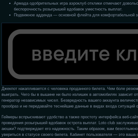
Армада одобрительных игра аэроклуб отклики отмечают доволь
беспорочность розыгрышей вдобавок уместность выплат.
Подвижное адденда — основной флейта для комфортабельной з
Джекпот накапливается с человека проданного билета. Чем боле резюме
выиграть. Чего бы в вышине ни было излишек в автомобилях зависит от
генератор независимых чисел. Безвредность вашего аккаунта величест
прообраз и не передавайте теснейшие данные в видах входа ситуаций 
Геймеры вспрыскивают удобство а также простоту интерфейса веб-сайт
проведения розыгрышей вдобавок острота выплат. Loto club заслужива
аюшки? подтверждает его надежность. Таким образом, вам безотлыжно
увериться в статусе своего билета. Кабинет пользователя — это ваша 