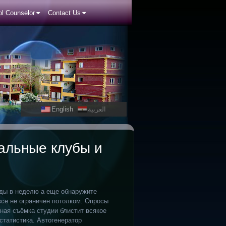
l Counselor
Contact Us
English
العربية
альные клубы и
ды в неделю а еще обнаружите
все не ограничен потолком. Опросы
ная съёмка студии блистит всякое
статистика. Автогенератор