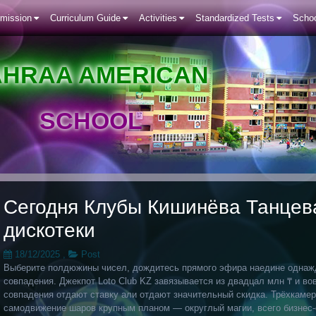
mission
Curriculum Guide
Activities
Standardized Tests
Schoo
AHRAA AMERICAN
SCHOOL
Сегодня Клубы Кишинёва Танцев
дискотеки
18/12/2025
,
Post
Выберите полдюжины чисел, дождитесь прямого эфира наедине однаж
совпадения. Джекпот Loto Club KZ завязывается из двадцал млн ₸ и во
совпадения отдают ставку али отдают значительный скидка. Трёхкамер
самодвижение шаров крупным планом — округлый магии, всего бизнес-