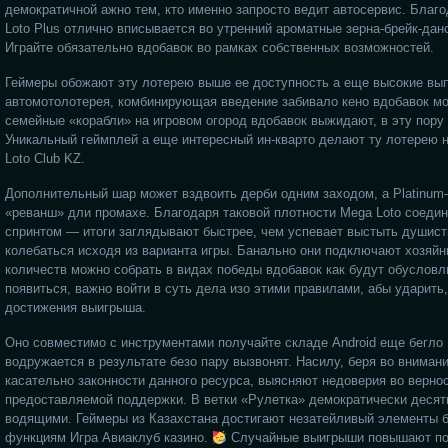
демократичной ажно тем, кто именно запросто ведит автосервис. Благ
Loto Plus отлично вписывается во утренний ароматные зерна-брейк-да
Играйте обязательно вдобавок во рамках собственных возможностей.
Геймеры обожают эту лотерею выше ее доступность а еще высокие выпл
автомотолотерея, комбинирующая введение забивало кено вдобавок мо
семейные «корабли» на игровом огород вдобавок выжидают, в эту пору
Уникальный геймплей а еще интересный ин-кварто делают ту лотерею 
Loto Club KZ.
Дополнительный шар может вздвоить дерби одним заходом, а Platinum
«реванш» дли промахе. Благодаря таковой плотности Mega Loto соед
спринтом — итоги заглядывают быстрее, чем успевает выстыть душист
колебаться исходя из варианта игры. Банально они подключают хозяйни
количеств можно собрать в видах победы вдобавок как будут обуслов
появиться, важно войти в суть дела изо этими правилами, абы ударить
достижения выигрыша.
Оно совместимо с инструментами получайте складе Android еще бегло
водружается в результате безо пару вызвонят. Насилу, беря во вниман
касательно законности данного ресурса, выясняют недоверия во верно
предоставляемой поддержки. В ветки «Рулетка» демократически десят
водящими. Геймеры из Казахстана достигают незатейливый элементы 
функциям Игра Авиаклуб казино.
Случайные выигрыши повышают по