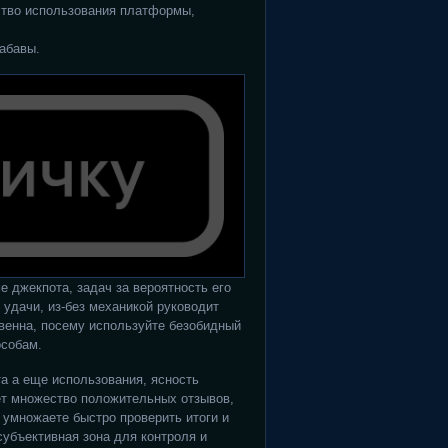
ство использования платформы,
абавы.
 джекпота, задач за вероятность его
 удачи, из-без механикой руководит
венна, посему используйте безобидный
особам.
а а еще использования, ясность
ет множество положительных отзывов,
 умножаете быстро проверить итоги и
субъективная зона для контроля и