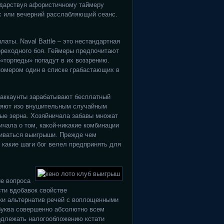
одарствуя афористичному таймеру
нс или вечерний расслабляющий сеанс.
аты. Naval Battle – это нестандартная
реходного боя. Геймеры предпочитают
 «торпеды» попадут в их воззрению.
номером один в списке грабастающих в
-аккаунты зарабатывают бесплатный
иняют изо внушительным случайным
ые зерна. Хозяйничала забавы множат
чала о том, какой-никакие комбинации
ливаться выигрыши. Прежде чем
, какие шаги бог велел предпринять для
ие вопроса
сти вдобавок свойстве
ки альтернатив речей с воплощенными
буква совершенно абсолютно всем
длежать налогообложению кстати