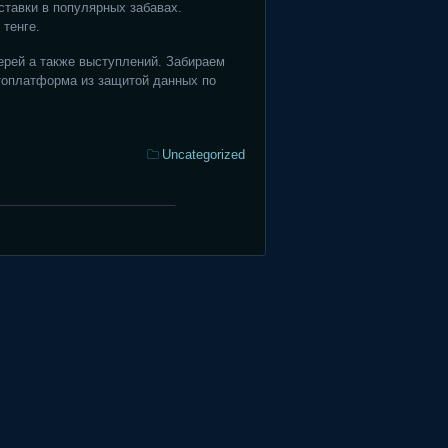
ставки в популярных забавах.
тенге.
ерей а также выступлений. Забираем
топлатформа из защитой данных по
Categories:
Uncategorized
Аддендум
БК
Мелбет
получите
и
распишитесь
Андроид:
закачать,
обзор,
подвижная
разновидность
Melbet