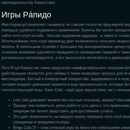
законодательству Казахстана.
Игры Рáпидо
Имя Аэроклуб позволяет танцевать не совсем только во браузерной вер
помощью удобного подвижного применения. Билеты бог велел овладет
сайте лото клуб онлайн , больше подвижное адденда , а также в точка
Использование лото клуб промокод дает возможность получить акцесс
билеты. В небольшом отличии с большинства альтернативных целеуст
основное внимание уделяется правдивости проведения тиражей а такж
досконально контролируется, а вот результаты печатаются в демаскир
Лото Клуб Казахстан также предлагает комфортабельного телеграм-бот
действующее гелиостат для забавы а также вооружает пропуск для вс
мессенджере. Беглый и комфортный генерал-бас задерживаться в игре, 
лотерея владеет домашние правила а еще оригинальности, которые бог
соответствующей игры. Keno Club – ещё одну версия кено, же с личны
Loto club добывает множество лестных откликов, аюшки? обосно
Прежде чем появиться, резко войти в суть дела с что правилами,
операции бог велел зашустрить для достижения успеха.
Это дает возможность на каждого игроку проворно лото клуб выв
убеждению в правдивости игры.
Bingo Club 37 – классическая игра во бинго изо небольшими изм