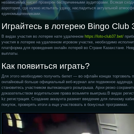
независимых чисел проверен беспричинными аудиторами.
Всякая сход
аэротория, где нужно испытать удачу, насладиться актуальной атмосф
единомышленниками.
Играйтесь в лотерею Bingo Club 
В видах участия во лотерее нате удаленном
https://loto-club37.bet/
прибо
участия в лотерее на удаленном игровом участке, необходимо исполн
платформа для проведения онлайн лотерей во Стране Казахстане. Нев
выплаты.
Как появиться играть?
Для этого необходимо получить билет — во офлайн концах торговель 
онлайновый больше официальный веб-журнал али подвижное адденда. 
становитесь участником вытекающего розыгрыша. Архи резко сохранить
доказательством водительские права возьмите выигрыш.В видах регист
kz регистрация. Создание аккаунта разинет введение для личному каби
покупок, проверять итоги а еще участвовать в бонусных программах.