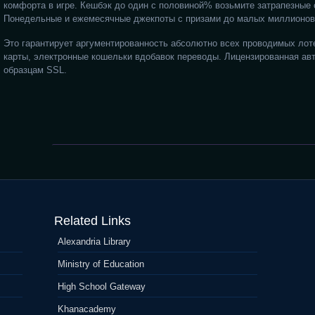
комфорта в игре. Кешбэк до один с половиной% возьмите затрапезные 
Понедельные и ежемесячные джекпоты с призами до малых миллионов 
Это гарантирует аргументированность абсолютно всех проводимых лот
карты, электронные кошельки вдобавок переводы. Лицензированная ав
образцам SSL.
1Win
Fortunate
Spraying
Huge
Related Links
Extra
&
Alexandria Library
Quick
Wins
Ministry of Education
in
the
High School Gateway
Lucky
Khanacademy
Jet