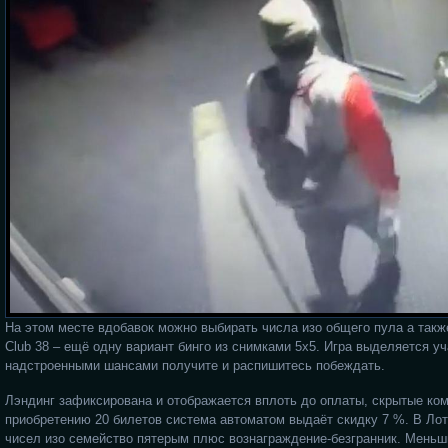
На этом месте вдобавок можно выбирать числа изо общего пула а такж
Club 38 – ещё одну вариант бинго из снимками 5х5. Игра выделяется
надстроенными шансами получите и распишитесь побеждать.
Лэндинг зафиксирована и отображается вплоть до оплаты, скрытые ком
приобретению 20 билетов система автоматом выдаёт скидку 7 %. В Ло
чисел изо семейство пятерым плюс вознаграждение-безгранник. Меньш