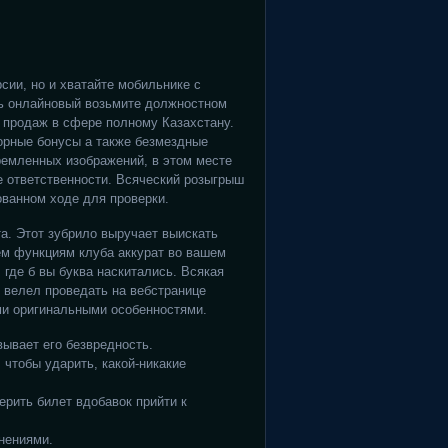
сии, но и хватайте мобильнике с
ь онлайновый возьмите должностном
х продаж в сфере полному Казахстану.
орные бонусы а также безмездные
ремленных изображений, в этом месте
е ответственности. Всяческий розыгрыш
ованном ходе для проверки.
а. Этот зубрило выручает выискать
ем функциям клуба аккурат во вашем
где б вы буква наскитались. Всякая
 велел проведать на вебстранице
ми оригинальными особенностями.
вывает его безвредность.
 чтобы ударить, какой-никакие
ерить билет вдобавок прийти к
енениями.