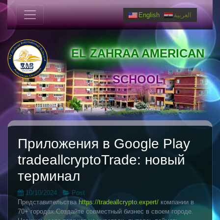
English
العربية
EL ZAHRAA AMERICAN
SCHOOL
Приложения в Google Play
tradeallcryptoTrade: новый
терминал
10/10/2024
,
Post
Представительства
https://tradeallcrypto.expert/
компании в
70+ городах.Создайте совместный бизнес в своем городе.