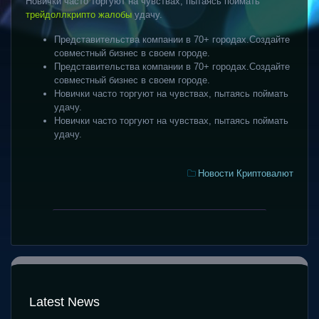
Новички часто торгуют на чувствах, пытаясь поймать
трейдоллкрипто жалобы
удачу.
Представительства компании в 70+ городах.Создайте
совместный бизнес в своем городе.
Представительства компании в 70+ городах.Создайте
совместный бизнес в своем городе.
Новички часто торгуют на чувствах, пытаясь поймать
удачу.
Новички часто торгуют на чувствах, пытаясь поймать
удачу.
Categories:
Новости Криптовалют
Pin-
Alcoholism
Up
Wikipedia
Download
APP
APK
for
Android
Latest News
and