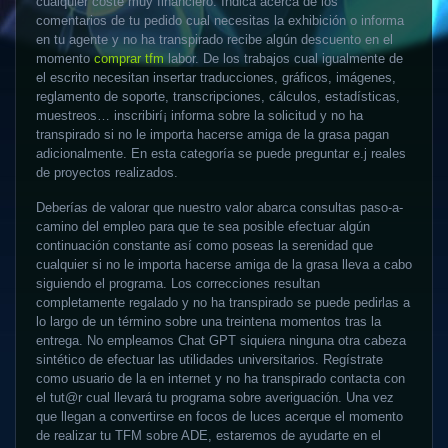
cualquier coste muy financiero. Indica acerca de los
comentarios de tu pedido cual necesitas la exhibición o informa
en tu agente y no ha transpirado recibe algún descuento en el
momento
comprar tfm
labor.
De los trabajos cual igualmente de
el escrito necesitan insertar traducciones, gráficos, imágenes,
reglamento de soporte, transcripciones, cálculos, estadísticas,
muestreos… inscribirí¡ informa sobre la solicitud y no ha
transpirado si no le importa hacerse amiga de la grasa pagan
adicionalmente. En esta categoría se puede preguntar e.j reales
de proyectos realizados.
Deberías de valorar que nuestro valor abarca consultas paso-a-
camino del empleo para que te sea posible efectuar algún
continuación constante así­ como poseas la serenidad que
cualquier si no le importa hacerse amiga de la grasa lleva a cabo
siguiendo el programa. Los correcciones resultan
completamente regalado y no ha transpirado se puede pedirlas a
lo largo de un término sobre una treintena momentos tras la
entrega. No empleamos Chat GPT siquiera ninguna otra cabeza
sintético de efectuar las utilidades universitarios. Regístrate
como usuario de la en internet y no ha transpirado contacta con
el tut@r cual llevará tu programa sobre averiguación. Una vez
que llegan a convertirse en focos de luces acerque el momento
de realizar tu TFM sobre ADE, estaremos de ayudarte en el