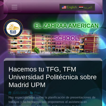
English
العربية
EL ZAHRAA AMERICAN
SCHOOL
Hacemos tu TFG, TFM
Universidad Politécnica sobre
Madrid UPM
11/01/2026
,
Post
Hay especializadas sobre la planificación de presentaciones de
trabajos y no ha transpirado proponemos el asistencia en