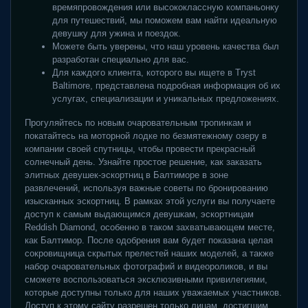
времяпровождения или высококлассную компаньонку
для путешествий, мы поможем вам найти идеальную
девушку для ужина и поездок.
Можете быть уверены, что наш уровень качества был
разработан специально для вас.
Для каждого клиента, которого вы ищете в Tryst
Baltimore, представлена ​​подробная информация об их
услугах, специализации и уникальных предложениях.
Прогуляйтесь по новым очаровательным тропинкам и
покатайтесь на моторной лодке по безмятежному озеру в
компании своей спутницы, чтобы провести прекрасный
солнечный день. Узнайте простое решение, как заказать
элитных девушек-эскортниц в Балтиморе в зоне
развлечений, используя важные советы по бронированию
изысканных эскортниц. В рамках этой услуги вы получаете
доступ к самым выдающимся девушкам, эскортницам
Reddish Diamond, особенно в таком захватывающем месте,
как Балтимор. После одобрения вам будет показана целая
сокровищница скрытых прелестей наших моделей, а также
набор очаровательных фотографий и видеороликов, и вы
сможете воспользоваться эксклюзивными привилегиями,
которые доступны только для наших уважаемых участников.
Доступ к этому сайту разрешен только лицам, достигшим