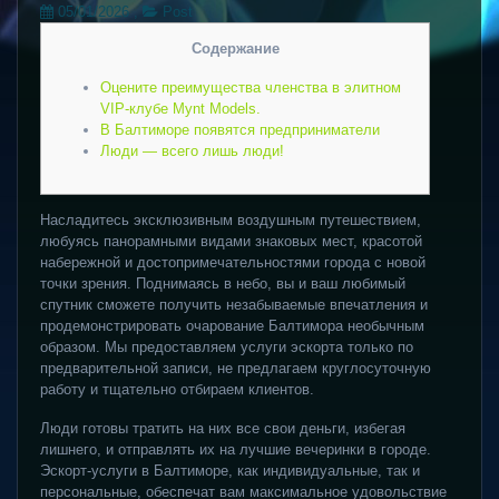
05/01/2026
,
Post
Содержание
Оцените преимущества членства в элитном
VIP-клубе Mynt Models.
В Балтиморе появятся предприниматели
Люди — всего лишь люди!
Насладитесь эксклюзивным воздушным путешествием,
любуясь панорамными видами знаковых мест, красотой
набережной и достопримечательностями города с новой
точки зрения. Поднимаясь в небо, вы и ваш любимый
спутник сможете получить незабываемые впечатления и
продемонстрировать очарование Балтимора необычным
образом. Мы предоставляем услуги эскорта только по
предварительной записи, не предлагаем круглосуточную
работу и тщательно отбираем клиентов.
Люди готовы тратить на них все свои деньги, избегая
лишнего, и отправлять их на лучшие вечеринки в городе.
Эскорт-услуги в Балтиморе, как индивидуальные, так и
персональные, обеспечат вам максимальное удовольствие