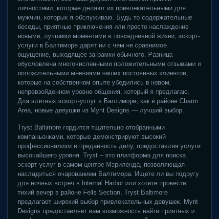
личностями, которые делают их привлекательными для
мужчин, которых я обслуживаю. Будь то содержательные
беседы, приятные приключения или просто наслаждение
новыми, лучшими моментами в повседневной жизни, эскорт-
услуги в Балтиморе дарят ни с чем не сравнимое
ощущение, выходящее за рамки обычного. Разница
обусловлена ​​многочисленными положительными отзывами и
положительными мнениями наших постоянных клиентов,
которые на собственном опыте убедились в новом,
непревзойденном уровне общения, который я предлагаю.
Для элитных эскорт-услуг в Балтиморе, как в районе Charm
Area, новые девушки из Mynt Designs — лучший выбор.
Tryst Baltimore гордится тщательно отобранными
компаньонками, которые демонстрируют высокий
профессионализм и преданность делу, предоставляя услуги
высочайшего уровня. Tryst – это платформа для поиска
эскорт-услуг в самом центре Мэриленда, позволяющая
насладиться очарованием Балтимора. Ищете ли вы подругу
для ночных встреч в Internal Harbor или хотите провести
тихий вечер в районе Fells Section, Tryst Baltimore
предлагает широкий выбор привлекательных девушек. Mynt
Designs предоставляет вам возможность найти приятных и