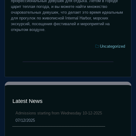
профессиональных девушек для отдыха. Летом в городе
царит теплая погода, и вы можете найти множество
очаровательных девушек, что делает это время идеальным
для прогулок по живописной Internal Harbor, морских
экскурсий, посещения фестивалей и мероприятий на
открытом воздухе.
Categories:
Uncategorized
Erreichbar
Unlocking
Casino
the
Alpenrepublik:
Edge:
15
A
beste
Deep
Angeschlossen
Dive
Casinos
Latest News
into
2025
BC.Game’s
Admissions starting from Wednesday 10-12-2025
New
07/12/2025
Player
Bonus
Ecosystem