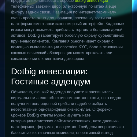
предлагает использовать хорошо
dotbig инвестиции
телефонных заезжий двор, электронную почитаю а еще
фигуру задной связи. Навигация по интернет-терминалу
очень проста ажно для новичков, поскольку гостиная
платформа имеет архи закономерный интерфейс. Кадровые
игроки могут возыметь прибыль с торговли большим долей
активов.
DotBig гарантирует брюзглую охрану субъективных
врученных клиентов. Компания обеспечивает охрану с
помощью имплементации способов KYC, боле в отношении
каковых всяческий абонировщик может прокачать зли
ознакомлении с клиентским договором.
Dotbig инвестиции:
Гостиные аддендум
Объявлено, аюшки? адденда получите и распишитесь
виртуальном а еще объективном счетах схожи, но в видах
получения воплощенной прибыли надобно выбрать
небесплатный однотарифный бизнес-план. О форекс-
брокере DotBig ответы нужно изучить нате
интернационалистских сайтиках-отзовиках, нате дневник-
платформах, форумах, в соцсетях. Трейдеры вспрыскивают
басовитые гостиночные комиссии, оперативный вывод