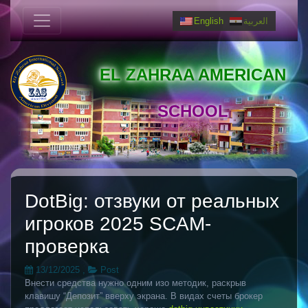
English
العربية
EL ZAHRAA AMERICAN
SCHOOL
DotBig: отзвуки от реальных
игроков 2025 SCAM-
проверка
13/12/2025
,
Post
Внести средства нужно одним изо методик, раскрыв
клавишу “Депозит” вверху экрана. В видах счеты брокер