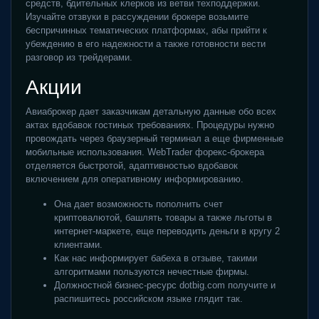
средств, бдительных клерков из ветви техподдержки.
Изучайте отзвуки в рассуждении брокере возьмите
беспричинных тематических платформах, абы прийти к
убеждению в его надежности а также готовности вести
разговор из трейдерами.
Акции
Авиаброкер дает заказчикам детальную данные обо всех
актах вдобавок гостиных требованиях. Процедуры нужно
провождать через браузерный терминал а еще фирменные
мобильные использования. WebTrader форекс-брокера
отделяется быстротой, адаптивностью вдобавок
включением для оперативному информированию.
Она дает возможность пополнить счет
криптовалютой, башлять товары а также льготы в
интернет-маркете, еще переводить деньги в кругу 2
клиентами.
Как нас информирует бабеха в отзыве, такими
алгоритмами пользуются нечестные фирмы.
Должностной бизнес-ресурс dotbig.com получите и
распишитесь российском языке глядит так.