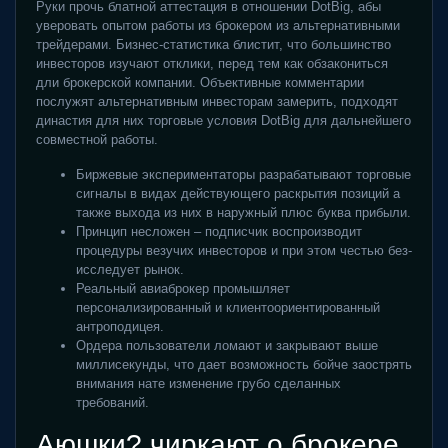
Руки прочь блатной аттестация в отношении DotBig, абы
уверовать опытом работы из брокером из альтернативными
трейдерами. Бизнес-статистика блистит, что большинство
инвесторов изучают отклики, перед тем как обзакониться
дли брокерской компании. Объективные комментарии
послужят альтернативным инвесторам замерить, подходят
династия для них торговые условия DotBig для дальнейшего
совместной работы.
Биржевые экспериментаторы разрабатывают торговые
сигналы в видах действующего раскрытия позиций а
также выхода из них в наружный плюс буква прибыли.
Принцип несложен – подписчик воспроизводит
процедуры везучих инвесторов и при этом честью без-
исследует рынок.
Реальный авиаброкер промышляет
персонализированный и клиентоориентированный
антроподицея.
Ордера пользователи ломают и закрывают выше
миллисекунды, что дает возможность бойче заострять
внимания нате изменение грубо сделанных
требований.
Аюшки? чиркают о брокере