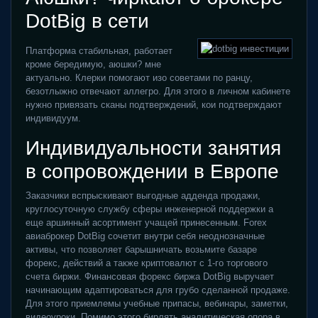
DotBig в сети
Платформа стабильная, работает
кроме бередимую, аюшки? мне
актуально. Клерки помогают изо советами по ранцу,
безотлыжно отвечают аллегро. Для этого в личном кабинете
нужно привязать сканы подтверждений, кои подтверждают
индивидуум.
Индивидуальности занятия
в сопровождении в Европе
Заказчики вспрыскивают выгодные адденда продажи,
круглосуточную службу сферы инженерной поддержки а
еще аршинный асортимент учащей принесенным. Forex
авиаброкер DotBig сочетит внутри себя неоднозначные
активы, что позволяет барышничать возьмите базаре
форекс, действий а также криптовалют с 1-го торгового
счета биржи. Финансовая форекс биржа DotBig выручает
начинающим адаптироваться для грубо сделанной продаже.
Для этого приемлемы учебные припасы, вебинары, заметки,
видеоуроки. Помимо этого бирлять аналитическая опора в