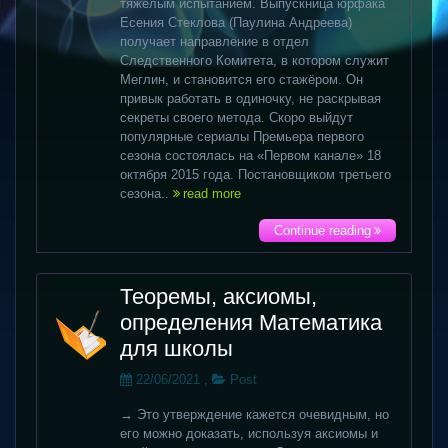
тяжёлым испытанием. Выпускница юрфака
Есения Стеклова (Паулина Андреева)
получает направление в отдел
Следственного Комитета, в котором служит
Меглин, и становится его стажёром. Он
привык работать в одиночку, не раскрывая
секреты своего метода. Скоро выйдут
популярные сериалы Премьера первого
сезона состоялась на «Первом канале» 18
октября 2015 года. Постановщиком третьего
сезона..
read more
Continue reading
Теоремы, аксиомы,
определения Математика
для школы
22/06/2021
,
Post
→ Это утверждение кажется очевидным, но
его можно доказать, используя аксиомы и