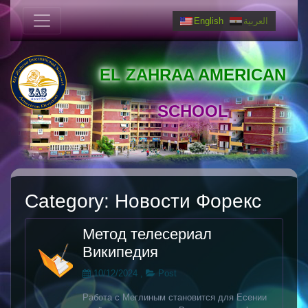
English
العربية
EL ZAHRAA AMERICAN
SCHOOL
Category:
Новости Форекс
Метод телесериал
Википедия
10/12/2024
,
Post
Работа с Меглиным становится для Есении