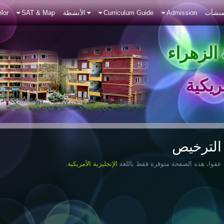
منشآت
Admission
Curriculum Guide
الأنشطة
SAT & Map
lor
الزهراء
ريكية
الترخيص
عفوا، هذه الصفحة متوفرة فقط باللغة
الإنجليزية الأمريكية
.